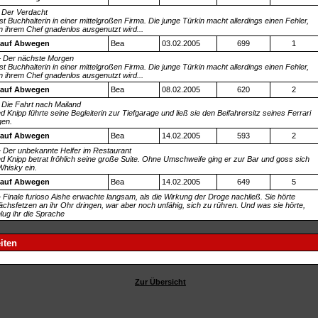
- Der Verdacht
st Buchhalterin in einer mittelgroßen Firma. Die junge Türkin macht allerdings einen Fehler,
n ihrem Chef gnadenlos ausgenutzt wird...
 auf Abwegen
Bea
03.02.2005
699
1
 – Der nächste Morgen
st Buchhalterin in einer mittelgroßen Firma. Die junge Türkin macht allerdings einen Fehler,
n ihrem Chef gnadenlos ausgenutzt wird...
 auf Abwegen
Bea
08.02.2005
620
2
- Die Fahrt nach Mailand
 Knipp führte seine Begleiterin zur Tiefgarage und ließ sie den Beifahrersitz seines Ferrari
gen.
 auf Abwegen
Bea
14.02.2005
593
2
 – Der unbekannte Helfer im Restaurant
d Knipp betrat fröhlich seine große Suite. Ohne Umschweife ging er zur Bar und goss sich
Whisky ein.
 auf Abwegen
Bea
14.02.2005
649
5
 – Finale furioso Aishe erwachte langsam, als die Wirkung der Droge nachließ. Sie hörte
chsfetzen an ihr Ohr dringen, war aber noch unfähig, sich zu rühren. Und was sie hörte,
lug ihr die Sprache
iten
Zur Übersicht