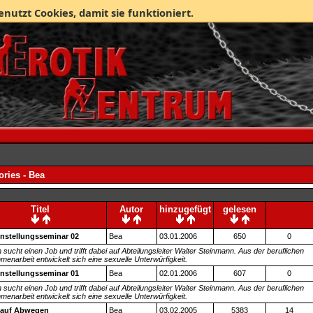
enutzt Cookies, damit sie funktioniert.
ories - Bea
Titel
Autor
hinzugefügt
gelesen
instellungsseminar 02
Bea
03.01.2006
650
0
sucht einen Job und trifft dabei auf Abteilungsleiter Walter Steinmann. Aus der beruflichen
enarbeit entwickelt sich eine sexuelle Unterwürfigkeit.
instellungsseminar 01
Bea
02.01.2006
607
0
sucht einen Job und trifft dabei auf Abteilungsleiter Walter Steinmann. Aus der beruflichen
enarbeit entwickelt sich eine sexuelle Unterwürfigkeit.
 auf Abwegen
Bea
03.02.2005
5383
14