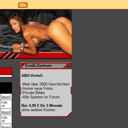
Ok
Erotik-Zentrum
ABO-Vorteil:
-Weit über 2000 Geschichten
-Immer neue Fotos
-Private Bilder
[
]
-Alle Sparten im Forum
lesen
FSK:
Nur 4,95 € für 3 Monate
18
ohne weitere Kosten
[
]
lesen
FSK:
18
[
]
lesen