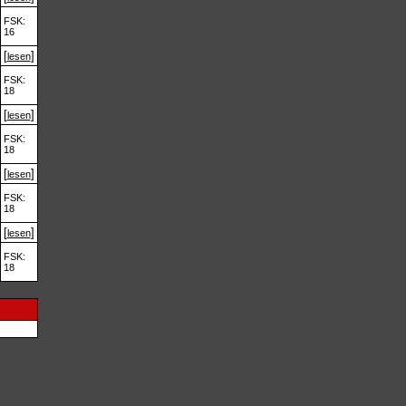
FSK:
16
[
]
lesen
FSK:
18
[
]
lesen
FSK:
18
[
]
lesen
FSK:
18
[
]
lesen
FSK:
18