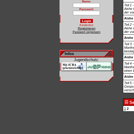
Name:
Teil 1 
Aishe i
Passwort:
der vo
Aishe
Teil 2
Kostenlos
Aishe i
Registrieren
der vo
Passwort vergessen
Aishe
Teil 3 
Manfred
bestei
Infos
Aishe
Jugendschutz:
Teil 4
Manfre
einen 
Aishe
Teil 5
Gesprä
versch
Se
1
2