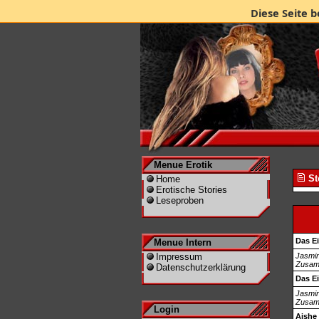
Diese Seite b
Menue Erotik
St
Home
Erotische Stories
Leseproben
Das E
Menue Intern
Impressum
Jasmin 
Zusamm
Datenschutzerklärung
Das E
Jasmin 
Zusamm
Login
Aishe